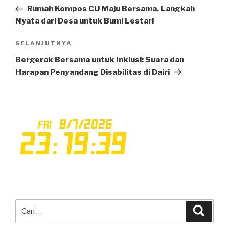
pos
Sebelumnya
Rumah Kompos CU Maju Bersama, Langkah
Nyata dari Desa untuk Bumi Lestari
SELANJUTNYA
Pos
Selanjutnya
Bergerak Bersama untuk Inklusi: Suara dan
Harapan Penyandang Disabilitas di Dairi
Pencarian
Cari
untuk: