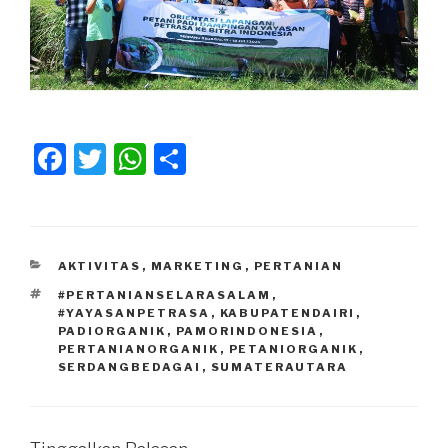
F
T
W
S
a
wi
h
h
c
tt
at
ar
e
er
s
e
KATEGORI
AKTIVITAS
,
MARKETING
,
PERTANIAN
b
A
TAG
#PERTANIANSELARASALAM
,
o
p
#YAYASANPETRASA
,
KABUPATENDAIRI
,
PADIORGANIK
,
PAMORINDONESIA
,
o
p
PERTANIANORGANIK
,
PETANIORGANIK
,
SERDANGBEDAGAI
,
SUMATERAUTARA
k