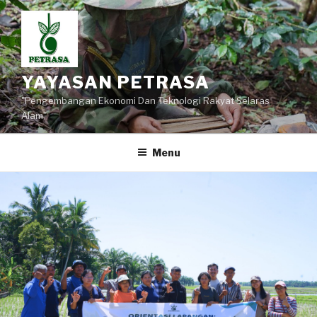
Lompat
ke
konten
YAYASAN PETRASA
"Pengembangan Ekonomi Dan Teknologi Rakyat Selaras
Alam"
Menu