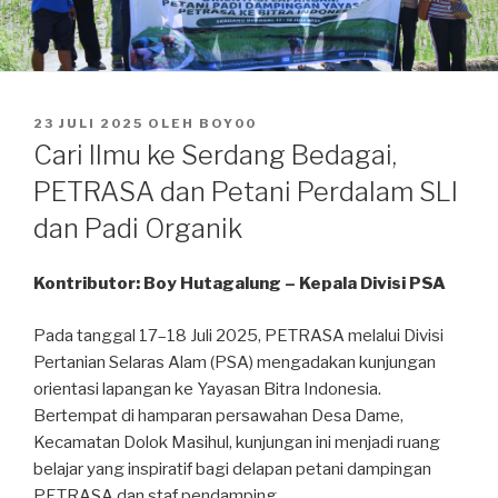
DIPOSKAN
23 JULI 2025
OLEH
BOY00
PADA
Cari Ilmu ke Serdang Bedagai,
PETRASA dan Petani Perdalam SLI
dan Padi Organik
Kontributor: Boy Hutagalung – Kepala Divisi PSA
Pada tanggal 17–18 Juli 2025, PETRASA melalui Divisi
Pertanian Selaras Alam (PSA) mengadakan kunjungan
orientasi lapangan ke Yayasan Bitra Indonesia.
Bertempat di hamparan persawahan Desa Dame,
Kecamatan Dolok Masihul, kunjungan ini menjadi ruang
belajar yang inspiratif bagi delapan petani dampingan
PETRASA dan staf pendamping.