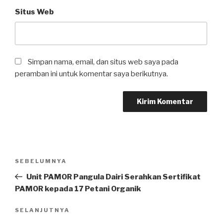
Situs Web
Simpan nama, email, dan situs web saya pada
peramban ini untuk komentar saya berikutnya.
Navigasi
SEBELUMNYA
Pos
pos
Sebelumnya
Unit PAMOR Pangula Dairi Serahkan Sertifikat
PAMOR kepada 17 Petani Organik
SELANJUTNYA
Pos