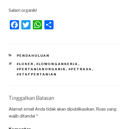
Salam organik!
F
T
W
S
a
wi
h
h
c
tt
at
ar
e
er
s
e
KATEGORI
PENDAHULUAN
b
A
TAG
#LOKER
,
#LOWONGANKERJA
,
o
p
#PERTANIANORGANIK
,
#PETRASA
,
#STAFPERTANIAN
o
p
k
Tinggalkan Balasan
Alamat email Anda tidak akan dipublikasikan.
Ruas yang
wajib ditandai
*