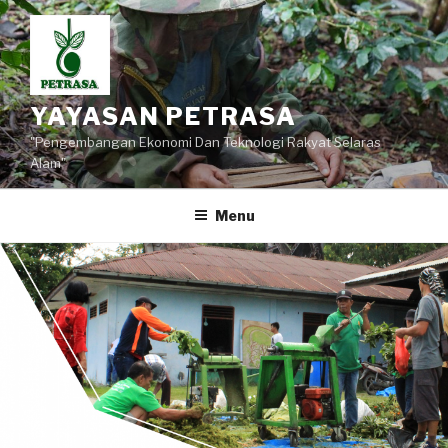
Lompat
ke
konten
YAYASAN PETRASA
"Pengembangan Ekonomi Dan Teknologi Rakyat Selaras
Alam"
Menu