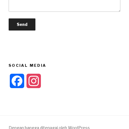
SOCIAL MEDIA
F
I
a
n
c
s
e
t
Dengan bangga ditenagai oleh WordPress