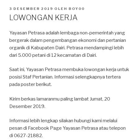
DIPOSKAN
3 DESEMBER 2019
OLEH
BOY00
PADA
LOWONGAN KERJA
Yayasan Petrasa adalah lembaga non-pemerintah yang
bergerak dalam pengembangan ekonomi dan pertanian
organik di Kabupaten Dairi. Petrasa mendampingi lebih
dari 5.000 petani di 12 kecamatan di Dairi.
Saat ini, Yayasan Petrasa membuka lowongan kerja untuk
posisi Staf Pertanian. Informasi selengkapnya tertera
pada poster berikut.
Kirim berkas lamaranmu paling lambat Jumat, 20
Desember 2019.
Informasi lebih lengkap silakan hubungi kami melalui
pesan di Facebook Page Yayasan Petrasa atau telepon
di 0627-21882.