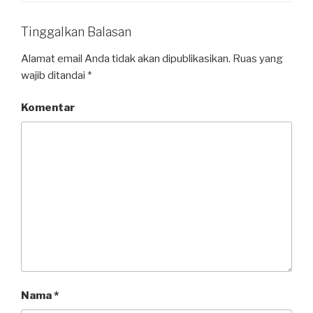
o
p
k
Tinggalkan Balasan
Alamat email Anda tidak akan dipublikasikan.
Ruas yang
wajib ditandai
*
Komentar
Nama
*