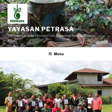
Lompat
ke
konten
YAYASAN PETRASA
"Pengembangan Ekonomi Dan Teknologi Rakyat Selaras
Alam"
Menu