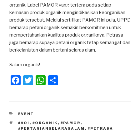
organik. Label PAMOR yang tertera pada setiap
kemasan produk organik mengindikasikan keorganikan
produk tersebut. Melalui sertifikat PAMOR ini pula, UPPD
berharap petani organik semakin berkomitmen untuk
mempertahankan kualitas produk organiknya. Petrasa
juga berharap supaya petani organik tetap semangat dan
berkelanjutan dalam bertani selaras alam.
Salam organik!
F
T
W
S
a
wi
h
h
c
tt
at
ar
e
er
s
e
KATEGORI
EVENT
b
A
TAG
#AOI
,
#ORGANIK
,
#PAMOR
,
o
p
#PERTANIANSELARASALAM
,
#PETRASA