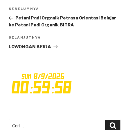
Navigasi
SEBELUMNYA
Pos
pos
Sebelumnya
Petani Padi Organik Petrasa Orientasi Belajar
ke Petani Padi Organik BITRA
SELANJUTNYA
Pos
Selanjutnya
LOWONGAN KERJA
Pencarian
Cari
untuk: