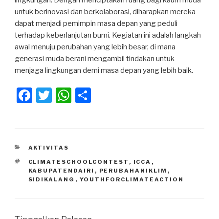
lingkungan. Dengan menciptakan ruang bagi kaum muda
untuk berinovasi dan berkolaborasi, diharapkan mereka
dapat menjadi pemimpin masa depan yang peduli
terhadap keberlanjutan bumi. Kegiatan ini adalah langkah
awal menuju perubahan yang lebih besar, di mana
generasi muda berani mengambil tindakan untuk
menjaga lingkungan demi masa depan yang lebih baik.
F
T
W
S
a
wi
h
h
c
tt
at
ar
e
er
s
e
KATEGORI
AKTIVITAS
b
A
TAG
CLIMATESCHOOLCONTEST
,
ICCA
,
o
p
KABUPATENDAIRI
,
PERUBAHANIKLIM
,
SIDIKALANG
,
YOUTHFORCLIMATEACTION
o
p
k