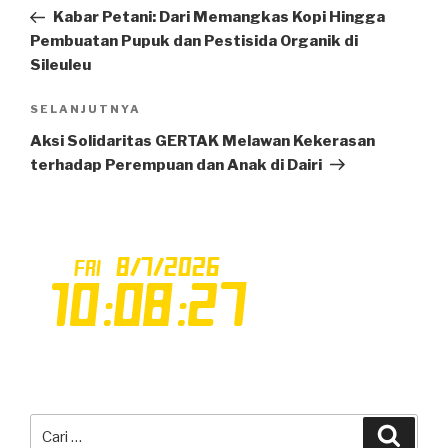
pos
Sebelumnya
Kabar Petani: Dari Memangkas Kopi Hingga
Pembuatan Pupuk dan Pestisida Organik di
Sileuleu
SELANJUTNYA
Pos
Selanjutnya
Aksi Solidaritas GERTAK Melawan Kekerasan
terhadap Perempuan dan Anak di Dairi
Pencarian
Cari