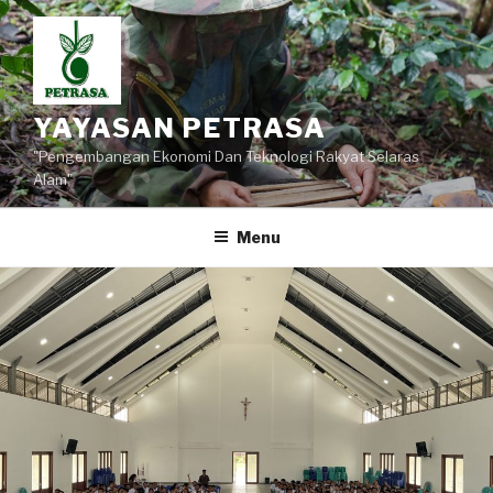
Lompat
ke
konten
YAYASAN PETRASA
"Pengembangan Ekonomi Dan Teknologi Rakyat Selaras
Alam"
Menu