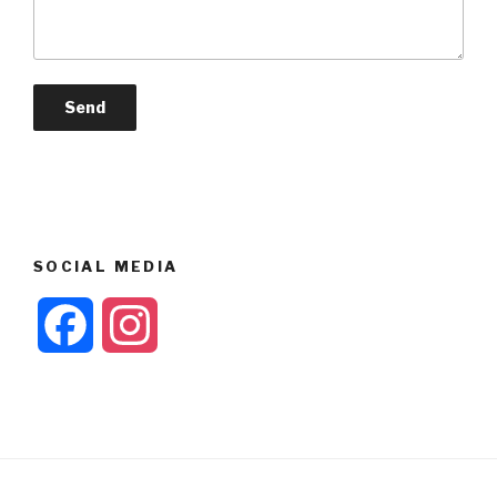
SOCIAL MEDIA
F
I
a
n
c
s
e
t