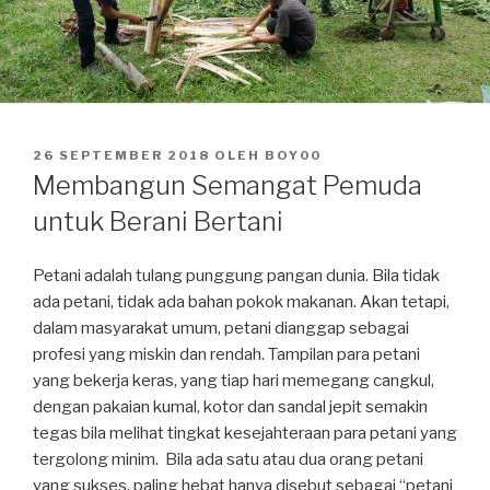
DIPOSKAN
26 SEPTEMBER 2018
OLEH
BOY00
PADA
Membangun Semangat Pemuda
untuk Berani Bertani
Petani adalah tulang punggung pangan dunia. Bila tidak
ada petani, tidak ada bahan pokok makanan. Akan tetapi,
dalam masyarakat umum, petani dianggap sebagai
profesi yang miskin dan rendah. Tampilan para petani
yang bekerja keras, yang tiap hari memegang cangkul,
dengan pakaian kumal, kotor dan sandal jepit semakin
tegas bila melihat tingkat kesejahteraan para petani yang
tergolong minim. Bila ada satu atau dua orang petani
yang sukses, paling hebat hanya disebut sebagai “petani