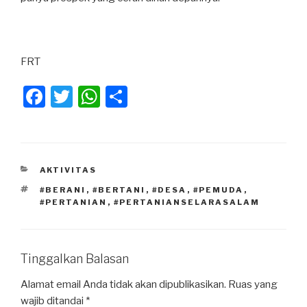
FRT
F
T
W
S
a
wi
h
h
c
tt
at
ar
e
er
s
e
KATEGORI
AKTIVITAS
b
A
TAG
#BERANI
,
#BERTANI
,
#DESA
,
#PEMUDA
,
o
p
#PERTANIAN
,
#PERTANIANSELARASALAM
o
p
k
Tinggalkan Balasan
Alamat email Anda tidak akan dipublikasikan.
Ruas yang
wajib ditandai
*