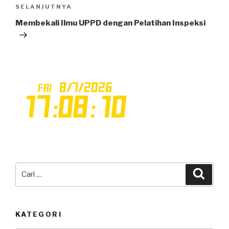
SELANJUTNYA
Pos
Selanjutnya
Membekali Ilmu UPPD dengan Pelatihan Inspeksi
Pencarian
Cari
untuk:
KATEGORI