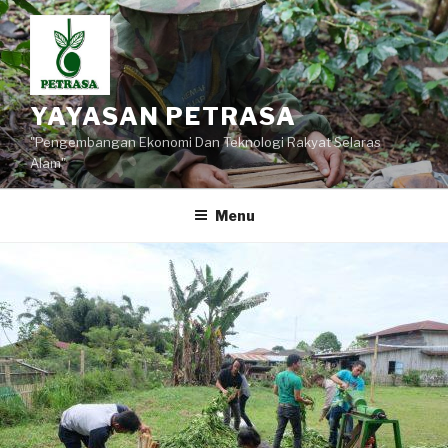
Lompat
ke
konten
YAYASAN PETRASA
"Pengembangan Ekonomi Dan Teknologi Rakyat Selaras
Alam"
Menu