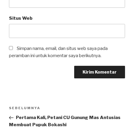
Situs Web
Simpan nama, email, dan situs web saya pada
peramban ini untuk komentar saya berikutnya.
Navigasi
SEBELUMNYA
Pos
pos
Sebelumnya
Pertama Kali, Petani CU Gunung Mas Antusias
Membuat Pupuk Bokashi