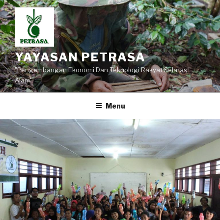
Lompat
ke
konten
YAYASAN PETRASA
"Pengembangan Ekonomi Dan Teknologi Rakyat Selaras
Alam"
Menu