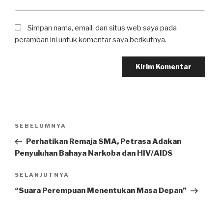
Simpan nama, email, dan situs web saya pada
peramban ini untuk komentar saya berikutnya.
Navigasi
SEBELUMNYA
Pos
pos
Sebelumnya
Perhatikan Remaja SMA, Petrasa Adakan
Penyuluhan Bahaya Narkoba dan HIV/AIDS
SELANJUTNYA
Pos
Selanjutnya
“Suara Perempuan Menentukan Masa Depan”