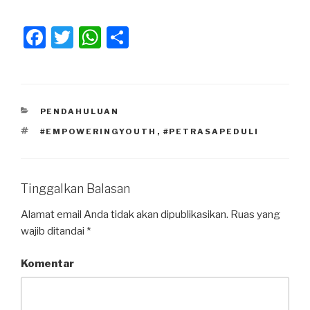
F
T
W
S
a
wi
h
h
c
tt
at
ar
e
er
s
e
KATEGORI
PENDAHULUAN
b
A
TAG
#EMPOWERINGYOUTH
,
#PETRASAPEDULI
o
p
o
p
k
Tinggalkan Balasan
Alamat email Anda tidak akan dipublikasikan.
Ruas yang
wajib ditandai
*
Komentar