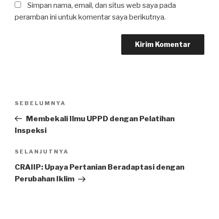
Simpan nama, email, dan situs web saya pada
peramban ini untuk komentar saya berikutnya.
Navigasi
SEBELUMNYA
Pos
pos
Sebelumnya
Membekali Ilmu UPPD dengan Pelatihan
Inspeksi
SELANJUTNYA
Pos
Selanjutnya
CRAIIP: Upaya Pertanian Beradaptasi dengan
Perubahan Iklim