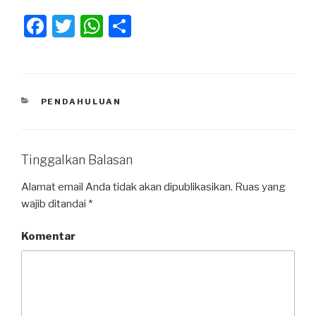
F
T
W
S
a
wi
h
h
c
tt
at
ar
e
er
s
e
KATEGORI
PENDAHULUAN
b
A
o
p
o
p
Tinggalkan Balasan
k
Alamat email Anda tidak akan dipublikasikan.
Ruas yang
wajib ditandai
*
Komentar