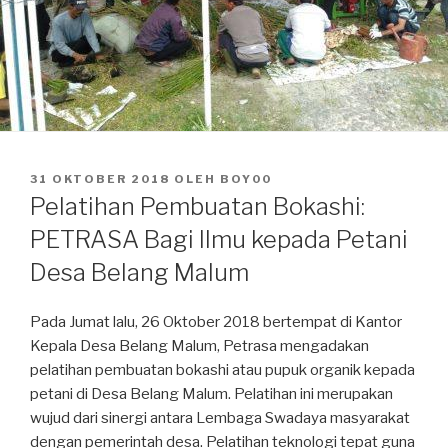
DIPOSKAN
31 OKTOBER 2018
OLEH
BOY00
PADA
Pelatihan Pembuatan Bokashi:
PETRASA Bagi Ilmu kepada Petani
Desa Belang Malum
Pada Jumat lalu, 26 Oktober 2018 bertempat di Kantor
Kepala Desa Belang Malum, Petrasa mengadakan
pelatihan pembuatan bokashi atau pupuk organik kepada
petani di Desa Belang Malum. Pelatihan ini merupakan
wujud dari sinergi antara Lembaga Swadaya masyarakat
dengan pemerintah desa. Pelatihan teknologi tepat guna