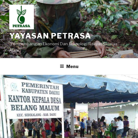
Lompat
ke
konten
YAYASAN PETRASA
"Pengembangan Ekonomi Dan Teknologi Rakyat Selaras
Alam"
Menu