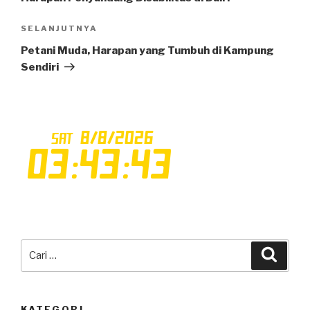
SELANJUTNYA
Pos
Selanjutnya
Petani Muda, Harapan yang Tumbuh di Kampung
Sendiri
Pencarian
Cari
untuk:
KATEGORI