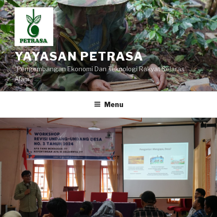
Lompat
ke
konten
YAYASAN PETRASA
"Pengembangan Ekonomi Dan Teknologi Rakyat Selaras
Alam"
Menu