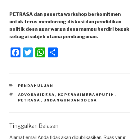
PETRASA dan peserta workshop berkomitmen
untuk terus mendorong diskusi dan pendidikan
politik desa agar warga desa mampu berdiri tegak
sebagai subjek utama pembangunan.
F
T
W
S
a
wi
h
h
c
tt
at
ar
e
er
s
e
KATEGORI
PENDAHULUAN
b
A
TAG
ADVOKASIDESA
,
KOPERASIMERAHPUTIH
,
o
p
PETRASA
,
UNDANGUNDANGDESA
o
p
k
Tinggalkan Balasan
Alamat email Anda tidak akan dipublikasikan.
Ruas yang