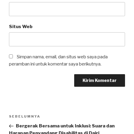
Situs Web
Simpan nama, email, dan situs web saya pada
peramban ini untuk komentar saya berikutnya.
Navigasi
SEBELUMNYA
Pos
pos
Sebelumnya
Bergerak Bersama untuk Inklusi: Suara dan
Harapan Penyandang Disabilitas di Dairi