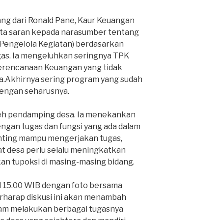
ng dari Ronald Pane, Kaur Keuangan
inta saran kepada narasumber tentang
Pengelola Kegiatan) berdasarkan
s. Ia mengeluhkan seringnya TPK
 Perencanaan Keuangan yang tidak
.Akhirnya sering program yang sudah
dengan seharusnya.
oleh pendamping desa. Ia menekankan
engan tugas dan fungsi yang ada dalam
enting mampu mengerjakan tugas,
t desa perlu selalu meningkatkan
 tupoksi di masing-masing bidang.
ul 15.00 WIB dengan foto bersama
rharap diskusi ini akan menambah
lam melakukan berbagai tugasnya