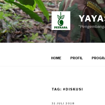
Lompat
ke
konten
YAYA
"Pengembangan
HOME
PROFIL
PROGR
TAG:
#DISKUSI
DIPOSKAN
31 JULI 2018