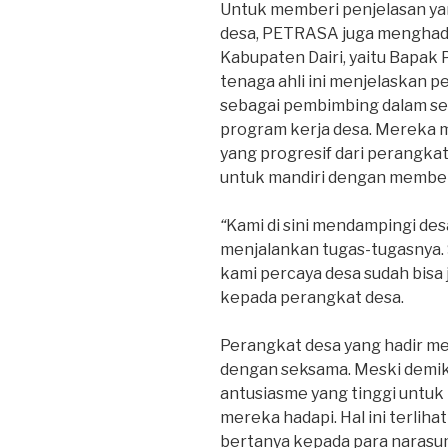
Untuk memberi penjelasan ya
desa, PETRASA juga menghad
Kabupaten Dairi, yaitu Bapak P
tenaga ahli ini menjelaskan 
sebagai pembimbing dalam se
program kerja desa. Mereka
yang progresif dari perangka
untuk mandiri dengan member
“
Kami di sini mendampingi des
menjalankan tugas-tugasnya. 
kami percaya desa sudah bisa ja
kepada perangkat desa.
Perangkat desa yang hadir m
dengan seksama. Meski demi
antusiasme yang tinggi untu
mereka hadapi. Hal ini terliha
bertanya kepada para narasu