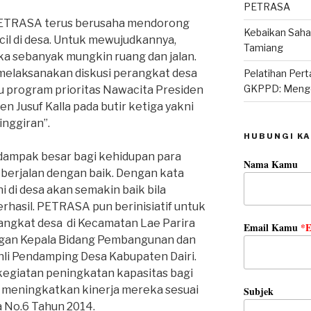
PETRASA
PETRASA terus berusaha mendorong
Kebaikan Sah
cil di desa. Untuk mewujudkannya,
Tamiang
 sebanyak mungkin ruang dan jalan.
melaksanakan diskusi perangkat desa
Pelatihan Per
GKPPD: Mengo
tu program prioritas Nawacita Presiden
n Jusuf Kalla pada butir ketiga yakni
nggiran”.
HUBUNGI KA
ampak besar bagi kehidupan para
Nama Kamu
i berjalan dengan baik. Dengan kata
i di desa akan semakin baik bila
hasil. PETRASA pun berinisiatif untuk
ngkat desa di Kecamatan Lae Parira
Email Kamu
*E
ngan Kepala Bidang Pembangunan dan
li Pendamping Desa Kabupaten Dairi.
kegiatan peningkatan kapasitas bagi
 meningkatkan kinerja mereka sesuai
Subjek
 No.6 Tahun 2014.