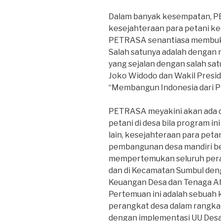
Dalam banyak kesempatan, 
kesejahteraan para petani ke
PETRASA senantiasa membuka
Salah satunya adalah dengan 
yang sejalan dengan salah sa
Joko Widodo dan Wakil Preside
“Membangun Indonesia dari Pi
PETRASA meyakini akan ada d
petani di desa bila program in
lain, kesejahteraan para petan
pembangunan desa mandiri ber
mempertemukan seluruh pera
dan di Kecamatan Sumbul de
Keuangan Desa dan Tenaga Ah
Pertemuan ini adalah sebuah 
perangkat desa dalam rangka
dengan implementasi UU Desa