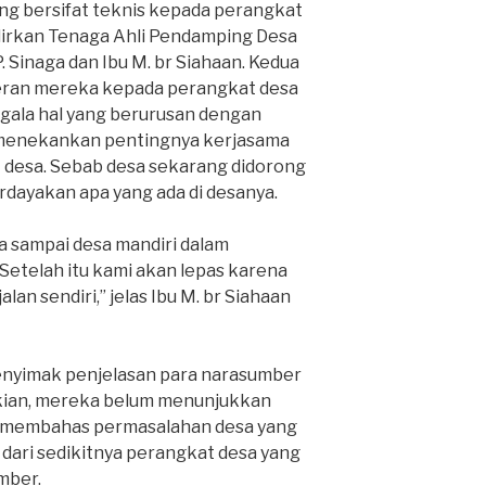
ng bersifat teknis kepada perangkat
k
irkan Tenaga Ahli Pendamping Desa
. Sinaga dan Ibu M. br Siahaan. Kedua
peran mereka kepada perangkat desa
gala hal yang berurusan dengan
 menekankan pentingnya kerjasama
t desa. Sebab desa sekarang didorong
dayakan apa yang ada di desanya.
a sampai desa mandiri dalam
Setelah itu kami akan lepas karena
lan sendiri,” jelas Ibu M. br Siahaan
enyimak penjelasan para narasumber
kian, mereka belum menunjukkan
k membahas permasalahan desa yang
t dari sedikitnya perangkat desa yang
mber.