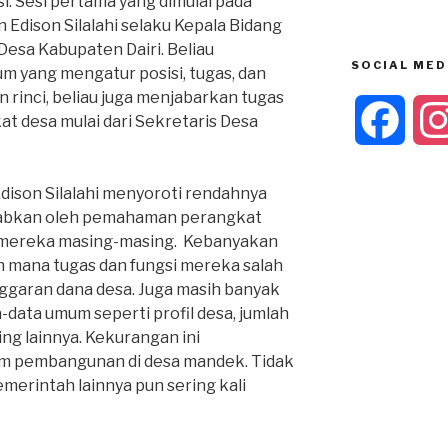
si. Sesi pertama yang dimulai pada
Edison Silalahi selaku Kepala Bidang
sa Kabupaten Dairi. Beliau
SOCIAL MED
m yang mengatur posisi, tugas, dan
 rinci, beliau juga menjabarkan tugas
F
at desa mulai dari Sekretaris Desa
a
dison Silalahi menyoroti rendahnya
ebabkan oleh pemahaman perangkat
c
 mereka masing-masing. Kebanyakan
h mana tugas dan fungsi mereka salah
e
ggaran dana desa. Juga masih banyak
-data umum seperti profil desa, jumlah
b
ng lainnya. Kekurangan ini
 pembangunan di desa mandek. Tidak
o
merintah lainnya pun sering kali
o