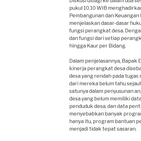
Diskusi dibagi ke dalam dua se
pukul 10.10 WIB menghadirkan 
Pembangunan dan Keuangan De
menjelaskan dasar-dasar huku
fungsi perangkat desa. Dengan
dan fungsi dari setiap perangk
hingga Kaur per Bidang.
Dalam penjelasannya, Bapak E
kinerja perangkat desa dis
desa yang rendah pada tugas
dari mereka belum tahu sejau
satunya dalam penyusunan an
desa yang belum memiliki data
penduduk desa, dan data penti
menyebabkan banyak program
hanya itu, program bantuan pe
menjadi tidak tepat sasaran.