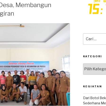
t Desa, Membangun
giran
Pencarian
untuk:
KATEGORI
Kategori
KEGIATAN
Dari Botol Bek
Sederhana Mem