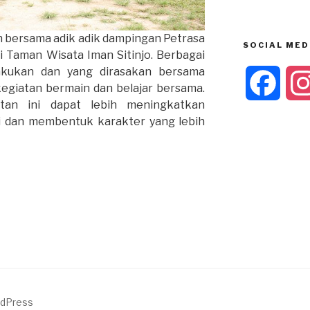
 bersama adik adik dampingan Petrasa
SOCIAL MED
di Taman Wisata Iman Sitinjo. Berbagai
lakukan dan yang dirasakan bersama
F
 kegiatan bermain dan belajar bersama.
tan ini dapat lebih meningkatkan
a
gi dan membentuk karakter yang lebih
c
e
b
o
o
rdPress