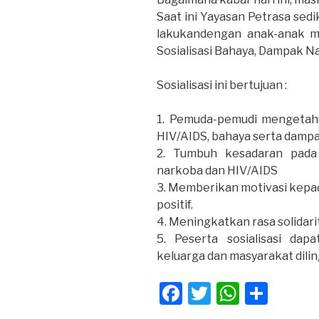
Saat ini Yayasan Petrasa sed
lakukandengan anak-anak mu
Sosialisasi Bahaya, Dampak N
Sosialisasi ini bertujuan :
1. Pemuda-pemudi mengetahu
HIV/AIDS, bahaya serta damp
2. Tumbuh kesadaran pada 
narkoba dan HIV/AIDS
3. Memberikan motivasi kepa
positif.
4. Meningkatkan rasa solidar
5. Peserta sosialisasi dap
keluarga dan masyarakat dili
F
T
W
S
a
wi
h
h