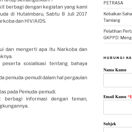
PETRASA
ikit berbagi dengan kegiatan yang kami
da di Hutaimbaru, Sabtu 8 Juli 2017
Kebaikan Sah
Tamiang
arkoba dan HIV/AIDS.
Pelatihan Per
GKPPD: Mengo
i dan mengerti apa itu Narkoba dan
aknya.
HUBUNGI KA
peserta sosialisasi tentang bahaya
Nama Kamu
da pemuda-pemudi dalam hal pergaulan
itas pada Pemuda-pemudi.
Email Kamu
*E
at berbagi informasi dengan teman,
ngkungannya.
Subjek