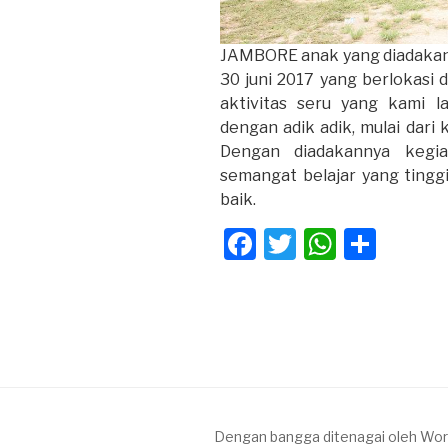
JAMBORE anak yang diadakan
30 juni 2017 yang berlokasi 
aktivitas seru yang kami 
dengan adik adik, mulai dari
Dengan diadakannya kegia
semangat belajar yang ting
baik.
F
T
W
S
a
wi
h
h
c
tt
at
ar
e
er
s
e
b
A
o
p
o
p
Dengan bangga ditenagai oleh Wo