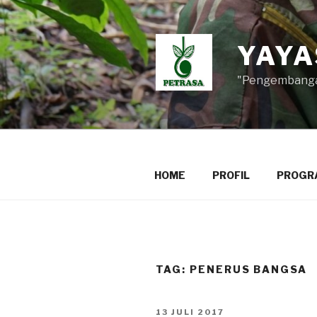
Lompat
ke
konten
YAYA
"Pengembangan
HOME
PROFIL
PROGR
TAG:
PENERUS BANGSA
DIPOSKAN
13 JULI 2017