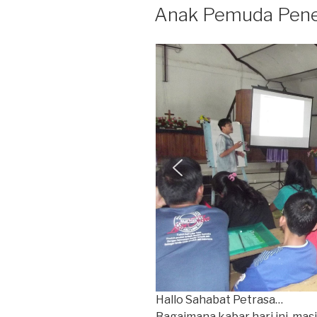
PADA
Anak Pemuda Pener
Hallo Sahabat Petrasa…
Bagaimana kabar hari ini, ma