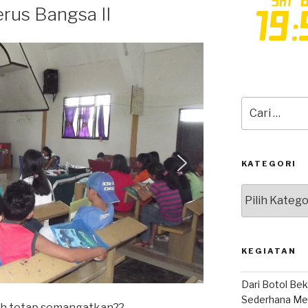
us Bangsa II
Pencarian
untuk:
KATEGORI
Kategori
KEGIATAN
Dari Botol Bek
Sederhana Mem
sih tetap semangatkan??