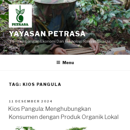
Lompat
ke
konten
YAYASAN PETRASA
"Pengembangan Ekonomi Dan Teknologi Rakyat Selaras
Alam"
Menu
TAG:
KIOS PANGULA
DIPOSKAN
11 DESEMBER 2024
PADA
Kios Pangula: Menghubungkan
Konsumen dengan Produk Organik Lokal