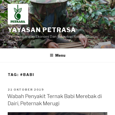
Lompat
ke
konten
YAYASAN PETRASA
"Pengembangan Ekonomi Dan Teknologi Rakyat Selaras
Alam"
Menu
TAG:
#BABI
DIPOSKAN
21 OKTOBER 2019
PADA
Wabah Penyakit Ternak Babi Merebak di
Dairi, Peternak Merugi