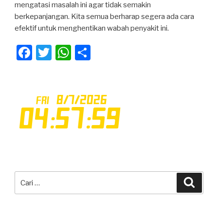
mengatasi masalah ini agar tidak semakin
berkepanjangan. Kita semua berharap segera ada cara
efektif untuk menghentikan wabah penyakit ini.
F
T
W
S
a
wi
h
h
c
tt
at
ar
e
er
s
e
b
A
o
p
o
p
k
Pencarian
Cari
untuk: