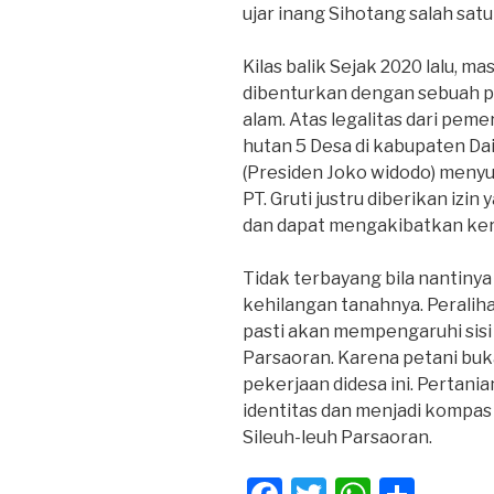
ujar inang Sihotang salah satu
Kilas balik Sejak 2020 lalu, m
dibenturkan dengan sebuah p
alam. Atas legalitas dari peme
hutan 5 Desa di kabupaten Da
(Presiden Joko widodo) menyu
PT. Gruti justru diberikan izi
dan dapat mengakibatkan keru
Tidak terbayang bila nantinya
kehilangan tanahnya. Peraliha
pasti akan mempengaruhi sisi
Parsaoran. Karena petani buk
pekerjaan didesa ini. Pertani
identitas dan menjadi kompa
Sileuh-leuh Parsaoran.