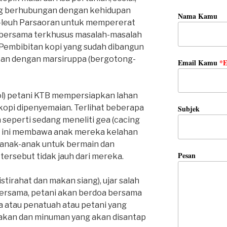
yang berhubungan dengan kehidupan
Nama Kamu
h-leuh Parsaoran untuk mempererat
si bersama terkhusus masalah-masalah
 Pembibitan kopi yang sudah dibangun
jakan dengan marsiruppa (bergotong-
Email Kamu
*E
l) petani KTB mempersiapkan lahan
opi dipenyemaian. Terlihat beberapa
Subjek
seperti sedang meneliti gea (cacing
sa ini membawa anak mereka kelahan
anak-anak untuk bermain dan
Pesan
tersebut tidak jauh dari mereka.
stirahat dan makan siang), ujar salah
bersama, petani akan berdoa bersama
a atau penatuah atau petani yang
akan dan minuman yang akan disantap