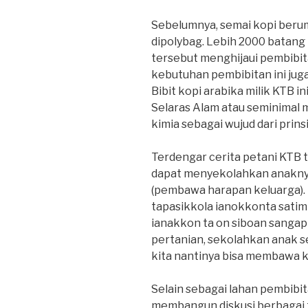
Sebelumnya, semai kopi berum
dipolybag. Lebih 2000 batang 
tersebut menghijaui pembibita
kebutuhan pembibitan ini juga
Bibit kopi arabika milik KTB 
Selaras Alam atau seminimal
kimia sebagai wujud dari prin
Terdengar cerita petani KTB 
dapat menyekolahkan anaknya 
(pembawa harapan keluarga).
tapasikkola ianokkonta satim
ianakkon ta on siboan sanga
pertanian, sekolahkan anak s
kita nantinya bisa membawa k
Selain sebagai lahan pembibit
membangun diskusi berbagai top