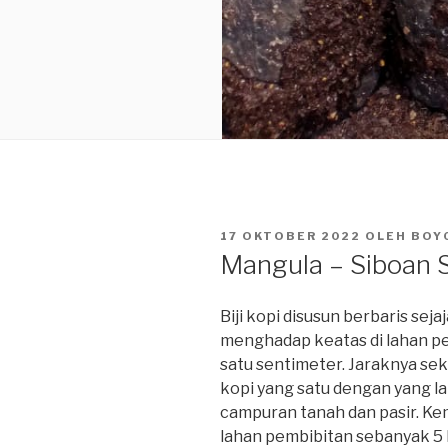
DIPOSKAN
17 OKTOBER 2022
OLEH
BOY
PADA
Mangula – Siboan 
Biji kopi disusun berbaris se
menghadap keatas di lahan pe
satu sentimeter. Jaraknya seki
kopi yang satu dengan yang la
campuran tanah dan pasir. Ke
lahan pembibitan sebanyak 5 