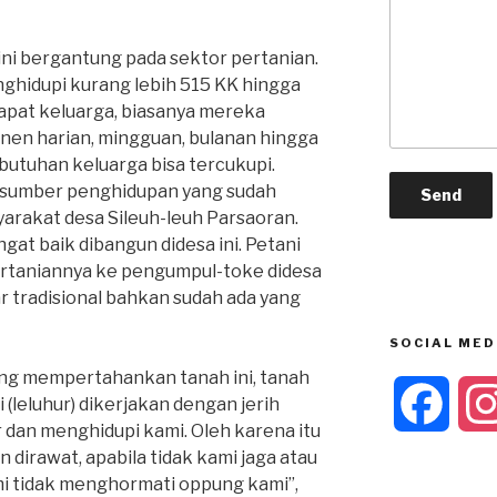
ini bergantung pada sektor pertanian.
ghidupi kurang lebih 515 KK hingga
dapat keluarga, biasanya mereka
nen harian, mingguan, bulanan hingga
utuhan keluarga bisa tercukupi.
 sumber penghidupan yang sudah
syarakat desa Sileuh-leuh Parsaoran.
gat baik dibangun didesa ini. Petani
pertaniannya ke pengumpul-toke didesa
 tradisional bahkan sudah ada yang
SOCIAL MED
ang mempertahankan tanah ini, tanah
F
 (leluhur) dikerjakan dengan jerih
r dan menghidupi kami. Oleh karena itu
n dirawat, apabila tidak kami jaga atau
a
mi tidak menghormati oppung kami”,