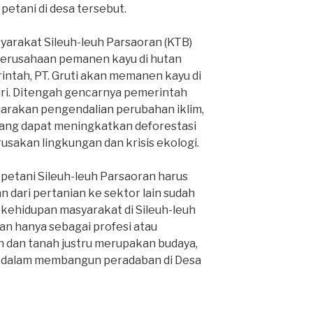
 petani di desa tersebut.
c
asyarakat Sileuh-leuh Parsaoran (KTB)
e
erusahaan pemanen kayu di hutan
rintah, PT. Gruti akan memanen kayu di
b
iri. Ditengah gencarnya pemerintah
arakan pengendalian perubahan iklim,
o
n yang dapat meningkatkan deforestasi
sakan lingkungan dan krisis ekologi.
o
 petani Sileuh-leuh Parsaoran harus
k
n dari pertanian ke sektor lain sudah
 kehidupan masyarakat di Sileuh-leuh
an hanya sebagai profesi atau
an dan tanah justru merupakan budaya,
s dalam membangun peradaban di Desa