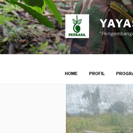
Lompat
ke
konten
YAYA
"Pengembangan
HOME
PROFIL
PROGR