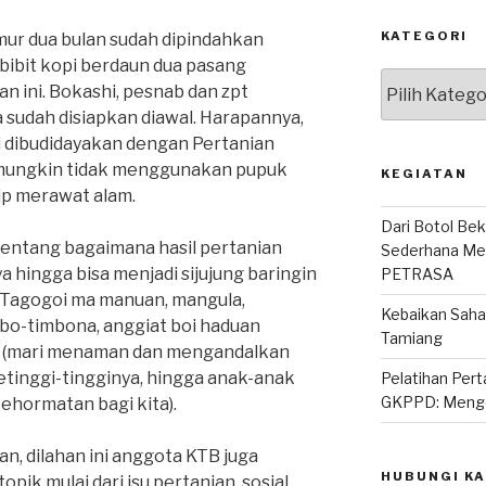
KATEGORI
ur dua bulan sudah dipindahkan
bibit kopi berdaun dua pasang
Kategori
n ini. Bokashi, pesnab dan zpt
 sudah disiapkan diawal. Harapannya,
ini dibudidayakan dengan Pertanian
 mungkin tidak menggunakan pupuk
KEGIATAN
sip merawat alam.
Dari Botol Bek
tentang bagaimana hasil pertanian
Sederhana Mem
hingga bisa menjadi sijujung baringin
PETRASA
 Tagogoi ma manuan, mangula,
Kebaikan Sah
bo-timbona, anggiat boi haduan
Tamiang
p (mari menaman dan mengandalkan
etinggi-tingginya, hingga anak-anak
Pelatihan Per
GKPPD: Mengo
ehormatan bagi kita).
an, dilahan ini anggota KTB juga
HUBUNGI KA
ik mulai dari isu pertanian, sosial,