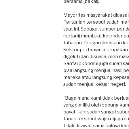
bersama (bekal).
Mayoritas masyarakat didesa 
Pertanian tersebut sudah men
saat ini. Sebagai sumber pen
(petani) membuat kalender pa
tahunan. Dengan demikian keb
Sektor pertanian merupakan
digeluti dan dikuasai oleh ma
Rantai ekonomi juga sudah san
bisa langsung menjual hasil 
mereka atau langsung kepasar
sudah menjual keluar negeri.
“Bagaimana kami tidak berju
yang dimiliki oleh oppung kami
payah, kini sudah sangat subu
tanah tersebut wajib dijaga da
tidak dirawat sama halnya ka