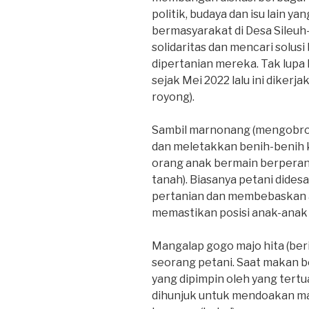
politik, budaya dan isu lain 
bermasyarakat di Desa Sileu
solidaritas dan mencari solu
dipertanian mereka. Tak lupa
sejak Mei 2022 lalu ini diker
royong).
Sambil marnonang (mengobro
dan meletakkan benih-benih k
orang anak bermain berperan 
tanah). Biasanya petani dide
pertanian dan membebaskan 
memastikan posisi anak-anak 
Mangalap gogo majo hita (beri
seorang petani. Saat makan 
yang dipimpin oleh yang tertu
dihunjuk untuk mendoakan m