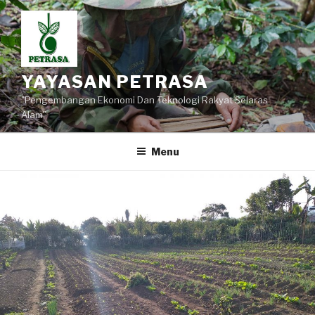
Lompat
ke
konten
YAYASAN PETRASA
"Pengembangan Ekonomi Dan Teknologi Rakyat Selaras
Alam"
Menu