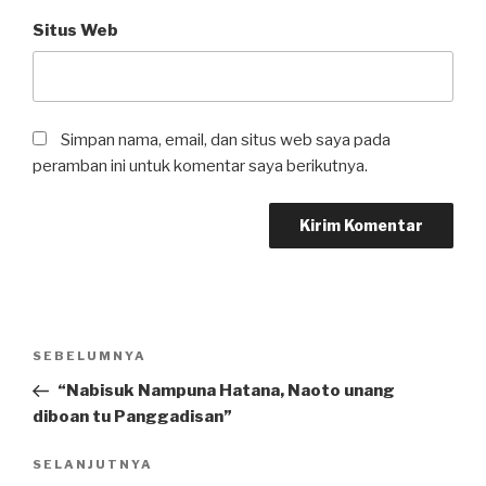
Situs Web
Simpan nama, email, dan situs web saya pada
peramban ini untuk komentar saya berikutnya.
Navigasi
SEBELUMNYA
Pos
pos
Sebelumnya
“Nabisuk Nampuna Hatana, Naoto unang
diboan tu Panggadisan”
SELANJUTNYA
Pos