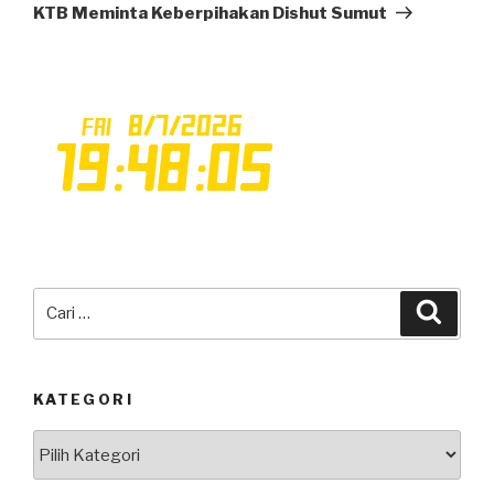
Selanjutnya
KTB Meminta Keberpihakan Dishut Sumut
Pencarian
Cari
untuk:
KATEGORI
Kategori