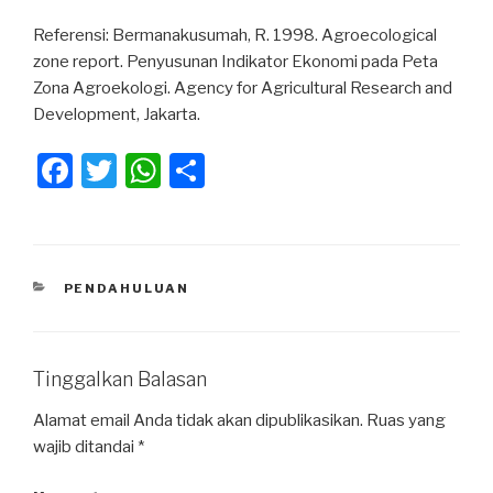
Referensi: Bermanakusumah, R. 1998. Agroecological
zone report. Penyusunan Indikator Ekonomi pada Peta
Zona Agroekologi. Agency for Agricultural Research and
Development, Jakarta.
F
T
W
S
a
wi
h
h
c
tt
at
ar
e
er
s
e
KATEGORI
PENDAHULUAN
b
A
o
p
o
p
Tinggalkan Balasan
k
Alamat email Anda tidak akan dipublikasikan.
Ruas yang
wajib ditandai
*