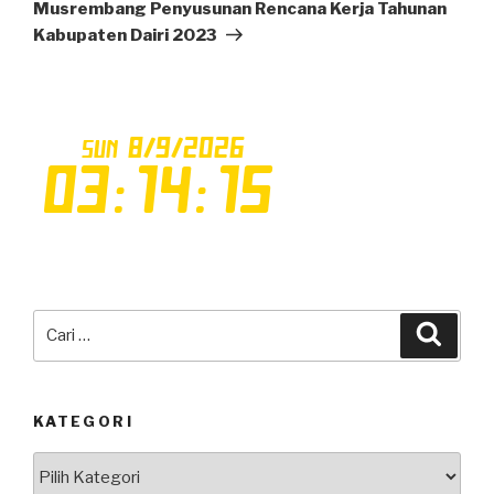
Selanjutnya
Musrembang Penyusunan Rencana Kerja Tahunan
Kabupaten Dairi 2023
Pencarian
Cari
untuk:
KATEGORI
Kategori