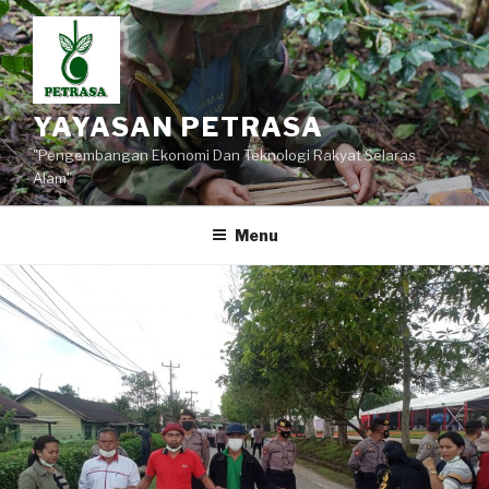
Lompat
ke
konten
YAYASAN PETRASA
"Pengembangan Ekonomi Dan Teknologi Rakyat Selaras
Alam"
Menu