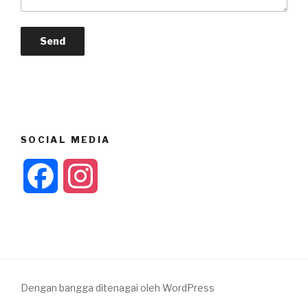
SOCIAL MEDIA
F
I
a
n
c
s
e
t
Dengan bangga ditenagai oleh WordPress