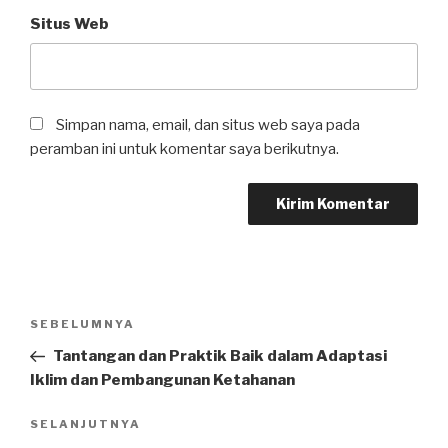
Situs Web
Simpan nama, email, dan situs web saya pada
peramban ini untuk komentar saya berikutnya.
Navigasi
SEBELUMNYA
Pos
pos
Sebelumnya
Tantangan dan Praktik Baik dalam Adaptasi
Iklim dan Pembangunan Ketahanan
SELANJUTNYA
Pos