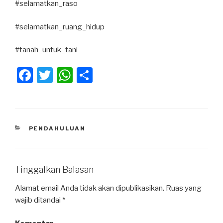
#selamatkan_raso
#selamatkan_ruang_hidup
#tanah_untuk_tani
F
T
W
S
a
wi
h
h
c
tt
at
ar
e
er
s
e
KATEGORI
PENDAHULUAN
b
A
o
p
o
p
Tinggalkan Balasan
k
Alamat email Anda tidak akan dipublikasikan.
Ruas yang
wajib ditandai
*