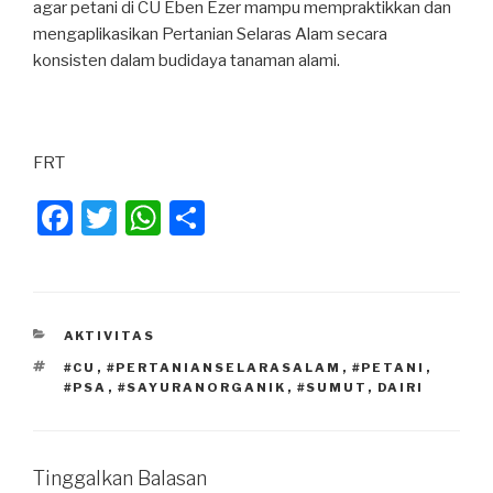
agar petani di CU Eben Ezer mampu mempraktikkan dan
mengaplikasikan Pertanian Selaras Alam secara
konsisten dalam budidaya tanaman alami.
FRT
F
T
W
S
a
wi
h
h
c
tt
at
ar
e
er
s
e
KATEGORI
AKTIVITAS
b
A
TAG
#CU
,
#PERTANIANSELARASALAM
,
#PETANI
,
o
p
#PSA
,
#SAYURANORGANIK
,
#SUMUT
,
DAIRI
o
p
k
Tinggalkan Balasan