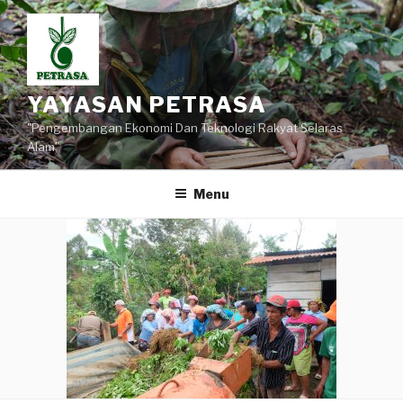
Lompat
ke
konten
YAYASAN PETRASA
"Pengembangan Ekonomi Dan Teknologi Rakyat Selaras
Alam"
Menu