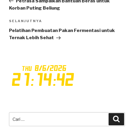
Petrasa Sampaikan Bantuan Beras untuk
Korban Puting Beliung
SELANJUTNYA
Pos
Selanjutnya
Pelatihan Pembuatan Pakan Fermentasi untuk
Ternak Lebih Sehat
Pencarian
Cari
untuk: